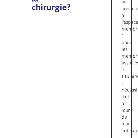
se
chirurgie?
connec
à
l’espac
membr
*
pour
les
membr
associé
et
titulair
:
nécessi
d’être
à
jour
de
leur
cotisat