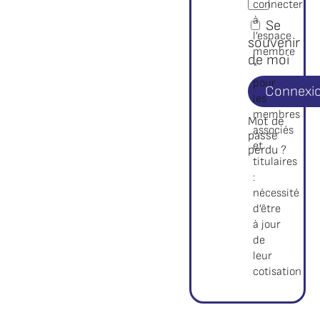
connecter
à
Se
l’espace
souvenir
membre
de moi
*
pour
Connexi
les
membres
Mot de
associés
passe
et
perdu ?
titulaires
:
nécessité
d’être
à jour
de
leur
cotisation