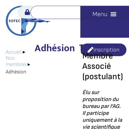
Adhésion
Tarif
85
Inscription
€
Accueil
▸
Membre
Nos
Associé
membres
▸
Adhésion
(postulant)
Élu sur
proposition du
bureau par l’AG.
Il participe
uniquement à la
vie scientifique