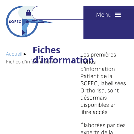
Fiches
Accueil
▸
Les premières
d’information
fiches
Fiches d’information
d’information
Patient de la
SOFEC, labellisées
Orthorisq, sont
désormais
disponibles en
libre accès.
Élaborées par des
experts de la