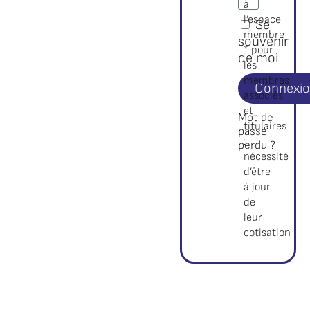
à
l’espace
Se
membre
souvenir
* pour
de moi
les
membres
Connexi
associés
et
Mot de
titulaires
passe
:
perdu ?
nécessité
d’être
à jour
de
leur
cotisation