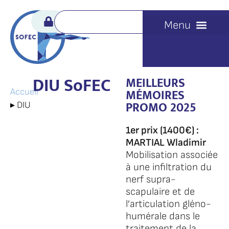
DIU SoFEC
MEILLEURS
MÉMOIRES
Accueil
PROMO 2025
▸
DIU
1er prix (1400€) :
MARTIAL Wladimir
Mobilisation associée
à une infiltration du
nerf supra-
scapulaire et de
l’articulation gléno-
humérale dans le
traitement de la