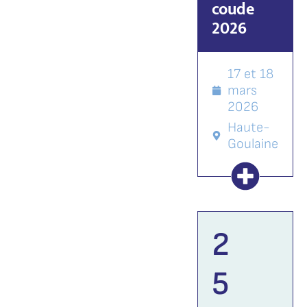
coude
2026
17 et 18
mars
2026
Haute-
Goulaine
2
5