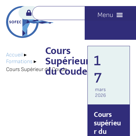
Cours
Accueil
▸
1
Supérieur
Formations
▸
du Coude
Cours Supérieur du Coude
7
mars
2026
Cours
supérieu
r du