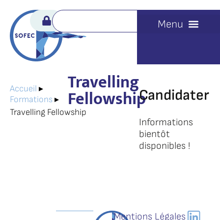
Travelling
Accueil
▸
Fellowship
Candidater
Formations
▸
Travelling Fellowship
Informations
bientôt
disponibles !
Mentions Légales