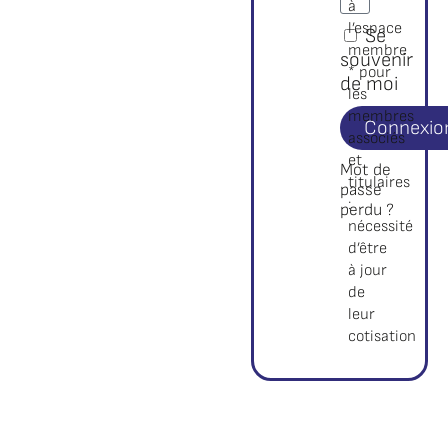
à
l’espace
Se
membre
souvenir
* pour
de moi
les
membres
Connexio
associés
et
Mot de
titulaires
passe
:
perdu ?
nécessité
d’être
à jour
de
leur
cotisation