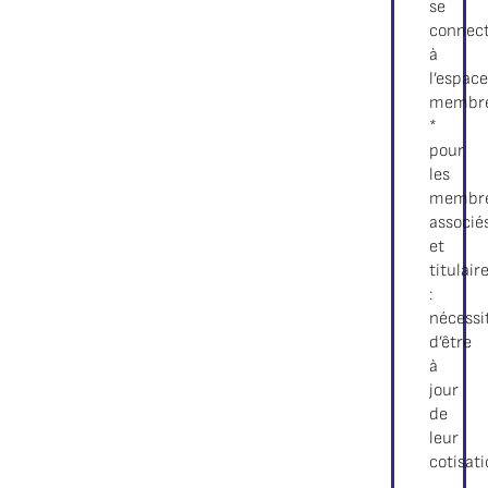
se
connec
à
l’espace
membr
*
pour
les
membr
associé
et
titulair
:
nécessi
d’être
à
jour
de
leur
cotisat