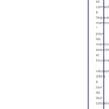
se
connec
à
l’espac
membr
*
pour
les
membr
associé
et
titulair
:
nécessi
d’être
à
jour
de
leur
cotisat