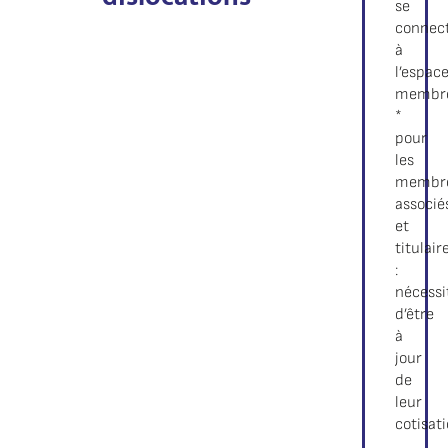
se
connec
à
l’espac
membr
*
pour
les
membr
associé
et
titulair
:
nécessi
d’être
à
jour
de
leur
cotisat