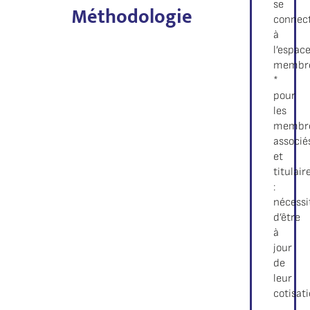
se
Méthodologie
connec
à
l’espac
membr
*
pour
les
membr
associé
et
titulair
:
nécessi
d’être
à
jour
de
leur
cotisat