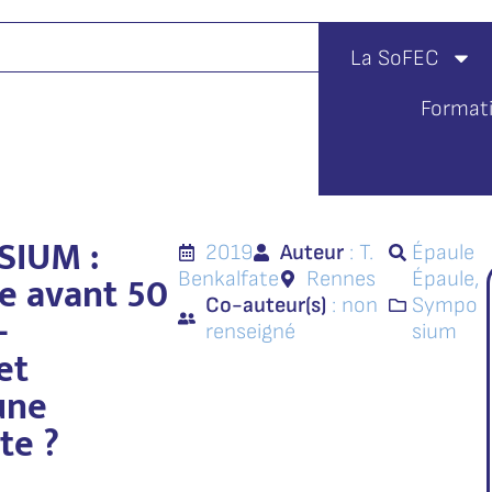
La SoFEC
Format
SIUM :
2019
Auteur
: T.
Épaule
e avant 50
Benkalfate
Rennes
Épaule
,
Co-auteur(s)
: non
Sympo
-
renseigné
sium
et
une
te ?