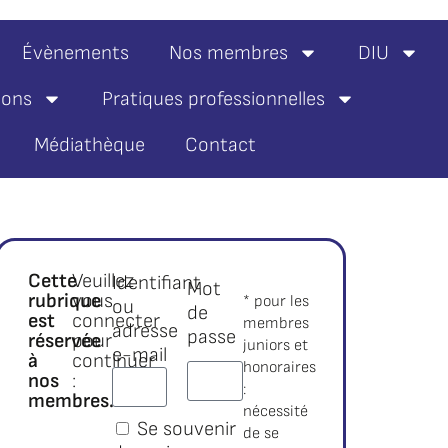
Évènements
Nos membres
DIU
ions
Pratiques professionnelles
Médiathèque
Contact
Cette
Veuillez
Identifiant
Mot
rubrique
vous
* pour les
ou
de
est
connecter
membres
adresse
passe
réservée
pour
juniors et
e-mail
à
continuer
honoraires
nos
:
:
membres.*
nécessité
Se souvenir
de se