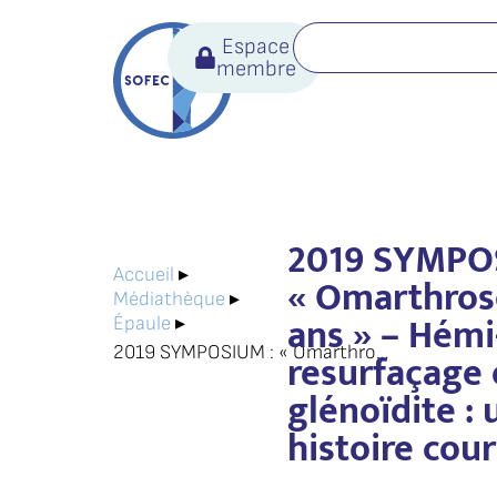
Espace
membre
2019 SYMPO
Accueil
▸
« Omarthros
Médiathèque
▸
ans » – Hémi
Épaule
▸
2019 SYMPOSIUM : « Omarthrose avant 50 ans » – Hémi-resurfaçage et glénoïdite : une histoire courte ?
resurfaçage 
glénoïdite : 
histoire cour