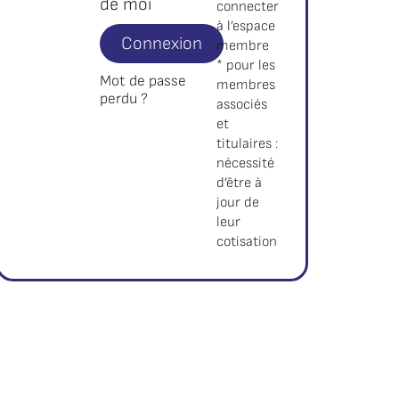
de moi
connecter
à l’espace
Connexion
membre
* pour les
Mot de passe
membres
perdu ?
associés
et
titulaires :
nécessité
d’être à
jour de
leur
cotisation