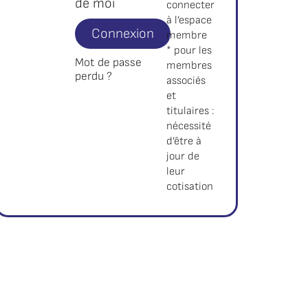
de moi
connecter
à l’espace
Connexion
membre
* pour les
Mot de passe
membres
perdu ?
associés
et
titulaires :
nécessité
d’être à
jour de
leur
cotisation