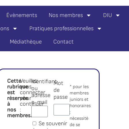
Évènements
Nos membres
DIU
ions
Pratiques professionnelles
Médiathèque
Contact
Cette
Veuillez
Identifiant
Mot
rubrique
vous
* pour les
ou
de
est
connecter
membres
adresse
passe
réservée
pour
juniors et
e-mail
à
continuer
honoraires
nos
:
:
membres.*
nécessité
Se souvenir
de se