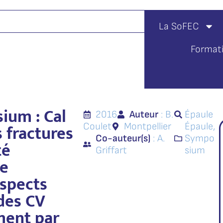
La SoFEC
Format
ium : Cal
2016
Auteur
: B.
Épaule
s fractures
Coulet
Montpellier
Épaule
,
Co-auteur(s)
: A.
Sympo
té
Griffart
sium
de
Aspects
 des CV
ment par