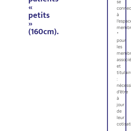
se
«
connec
petits
à
»
l’espac
(160cm).
memb
*
pour
les
membr
associ
et
titulai
:
nécess
d’être
à
jour
de
leur
cotisat