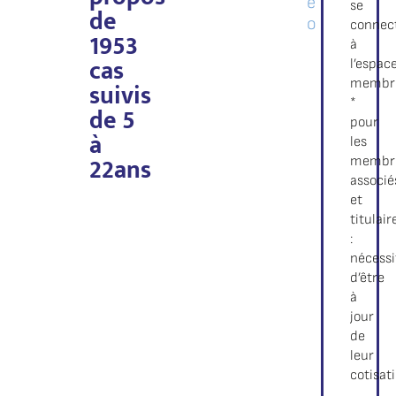
é
se
de
o
connec
1953
à
cas
l’espac
suivis
membr
*
de 5
pour
à
les
22ans
membr
associé
et
titulair
:
nécessi
d’être
à
jour
de
leur
cotisat