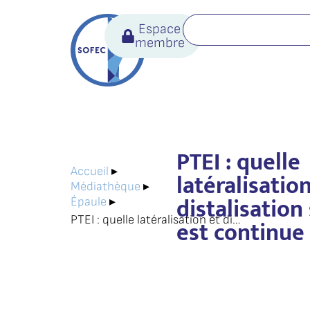
Espace
membre
PTEI : quelle
Accueil
▸
latéralisatio
Médiathèque
▸
distalisation 
Épaule
▸
PTEI : quelle latéralisation et distalisation si la coiffe est continue ?
est continue 