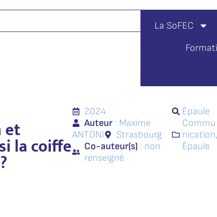
La SoFEC
Format
2024
Épaule
n et
Auteur
: Maxime
Commu
ANTONI
Strasbourg
nication
si la coiffe
Co-auteur(s)
: non
Épaule
?
renseigné