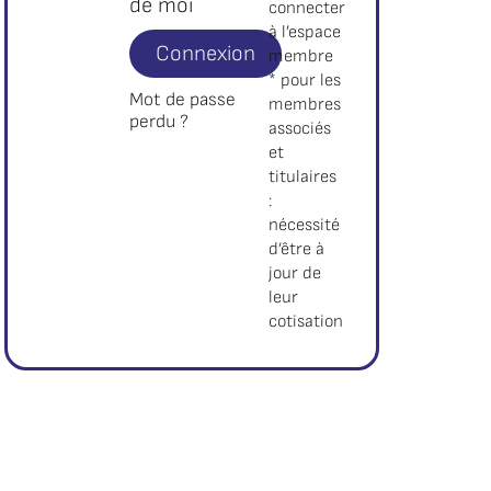
de moi
connecter
à l’espace
Connexion
membre
* pour les
Mot de passe
membres
perdu ?
associés
et
titulaires
:
nécessité
d’être à
jour de
leur
cotisation