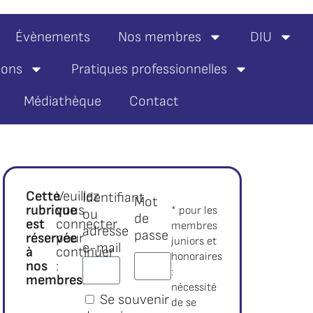
Évènements
Nos membres
DIU
ions
Pratiques professionnelles
Médiathèque
Contact
,
Cette
Veuillez
Identifiant
Mot
rubrique
vous
* pour les
ou
de
est
connecter
membres
adresse
passe
réservée
pour
juniors et
e-mail
à
continuer
honoraires
nos
:
:
membres.*
nécessité
Se souvenir
de se