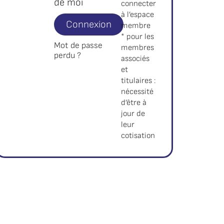
de moi
connecter
à l’espace
Connexion
membre
* pour les
Mot de passe
membres
perdu ?
associés
et
titulaires :
nécessité
d’être à
jour de
leur
cotisation