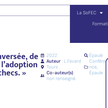
La SoFEC
Format
nversée, de
2022
Épaule
 l’adoption
Auteur
: L.
Favard
Confére
Tours
nce
,
checs. »
Co-auteur(s)
:
Épaule
non renseigné