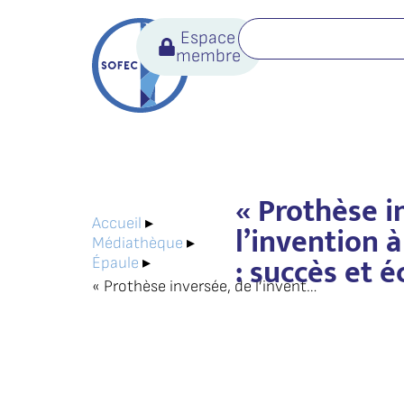
Espace
membre
« Prothèse i
Accueil
▸
l’invention à
Médiathèque
▸
: succès et é
Épaule
▸
« Prothèse inversée, de l’invention à l’adoption : succès et échecs. »