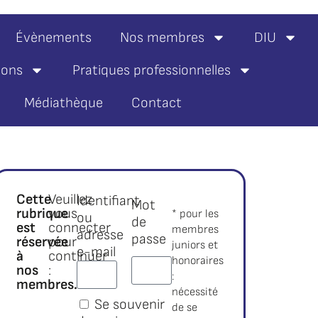
Évènements
Nos membres
DIU
ions
Pratiques professionnelles
Médiathèque
Contact
Cette
Veuillez
Identifiant
Mot
rubrique
vous
* pour les
ou
de
est
connecter
membres
adresse
passe
réservée
pour
juniors et
e-mail
à
continuer
honoraires
nos
:
:
membres.*
nécessité
Se souvenir
de se