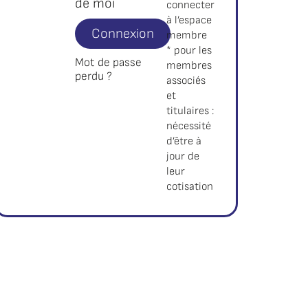
de moi
connecter
à l’espace
Connexion
membre
* pour les
Mot de passe
membres
perdu ?
associés
et
titulaires :
nécessité
d’être à
jour de
leur
cotisation