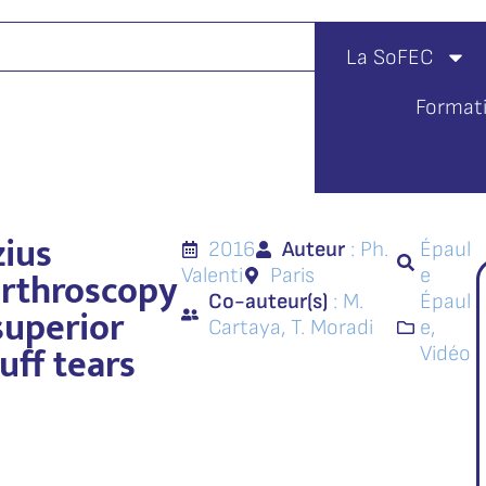
La SoFEC
Format
zius
2016
Auteur
: Ph.
Épaul
arthroscopy
Valenti
Paris
e
Co-auteur(s)
: M.
Épaul
superior
Cartaya, T. Moradi
e
,
uff tears
Vidéo