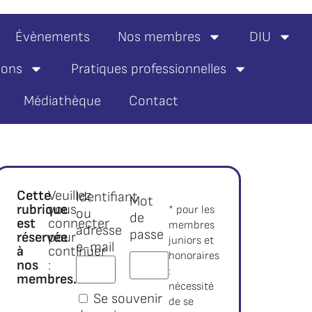
Évènements
Nos membres
DIU
ions
Pratiques professionnelles
Médiathèque
Contact
Cette
Veuillez
Identifiant
Mot
rubrique
vous
* pour les
ou
de
est
connecter
membres
adresse
passe
réservée
pour
juniors et
e-mail
à
continuer
honoraires
nos
:
:
membres.*
nécessité
Se souvenir
de se