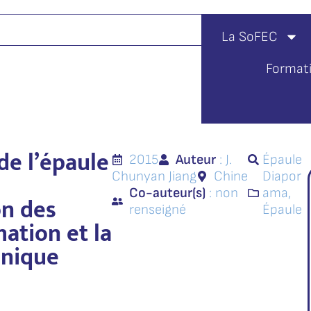
La SoFEC
Format
de l’épaule
2015
Auteur
: J.
Épaule
Chunyan Jiang
Chine
Diapor
Co-auteur(s)
: non
ama
,
on des
renseigné
Épaule
mation et la
inique