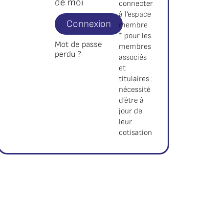
de moi
connecter
à l’espace
Connexion
membre
* pour les
Mot de passe
membres
perdu ?
associés
et
titulaires :
nécessité
d’être à
jour de
leur
cotisation