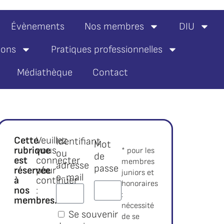
Évènements
Nos membres
DIU
ions
Pratiques professionnelles
Médiathèque
Contact
Cette
Veuillez
Identifiant
Mot
rubrique
vous
* pour les
ou
de
est
connecter
membres
adresse
passe
réservée
pour
juniors et
e-mail
à
continuer
honoraires
nos
:
:
membres.*
nécessité
Se souvenir
de se