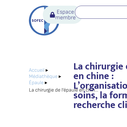
Espace
membre
La chirurgie 
Accueil
▸
en chine :
Médiathèque
▸
L’organisati
Épaule
▸
La chirurgie de l’épaule en chine : L’organisation des soins, la formation et la recherche clinique
soins, la for
recherche cl