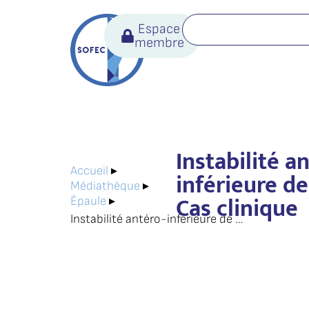
Espace
membre
Instabilité a
Accueil
▸
inférieure de
Médiathèque
▸
Cas clinique
Épaule
▸
Instabilité antéro-inférieure de l’épaule – Cas clinique