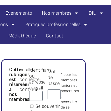
Évènements
Nos membres
DIU
ions
Pratiques professionnelles
Médiathèque
Contact
,
Cette
Veuillez
Identifiant
Mot
rubrique
vous
* pour les
ou
de
est
connecter
membres
adresse
passe
réservée
pour
juniors et
e-mail
à
continuer
honoraires
nos
:
:
membres.*
nécessité
Se souvenir
de se