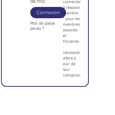
de moi
connecter
à l’espace
Connexion
membre
* pour les
Mot de passe
membres
perdu ?
associés
et
titulaires
:
nécessité
d’être à
jour de
leur
cotisation