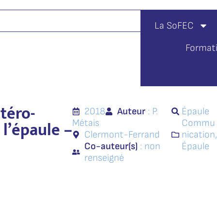
La SoFEC
Format
ntéro-
2018
Auteur
: P.
Épaule
 l’épaule –
Métais
Commu
Clermont-Ferrand
nication
Co-auteur(s)
: non
Épaule
renseigné