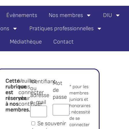
Évènements
Nos membres
DIU
ions
Pratiques professionnelles
Médiathèque
Contact
Cette
Veuillez
Identifiant
Mot
rubrique
vous
* pour les
ou
de
est
connecter
membres
adresse
passe
réservée
pour
juniors et
e-mail
à nos
continuer
honoraires
membres.*
:
: nécessité
de se
Se souvenir
connecter