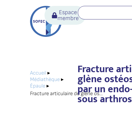
Espace
membre
Fracture art
Accueil
▸
glène ostéo
Médiathèque
▸
par un endo
Épaule
▸
Fracture articulaire de glène ostéosynthésée par un endo-bouton sous arthroscopie.
sous arthros