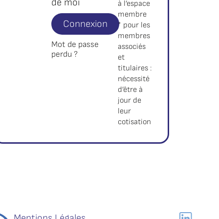
de moi
à l’espace
membre
Connexion
* pour les
membres
Mot de passe
associés
perdu ?
et
titulaires :
nécessité
d’être à
jour de
leur
cotisation
Mentions Légales