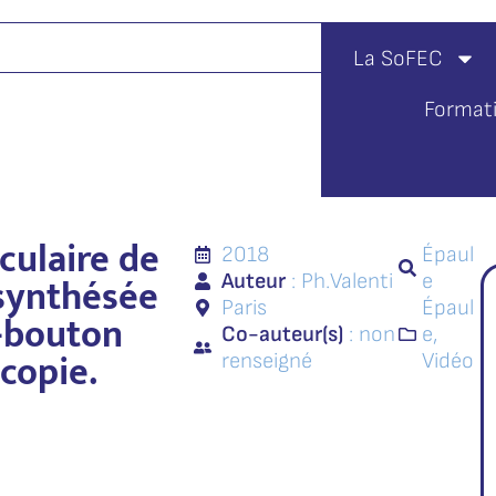
La SoFEC
Format
iculaire de
2018
Épaul
synthésée
Auteur
: Ph.
Valenti
e
Paris
Épaul
-bouton
Co-auteur(s)
: non
e
,
copie.
renseigné
Vidéo