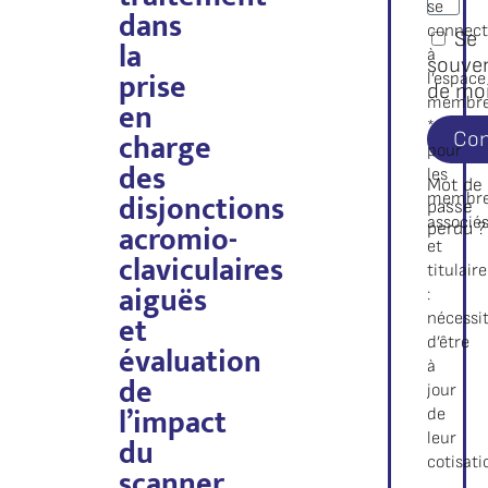
se
dans
connect
Se
la
à
souven
prise
l’espace
de mo
en
membr
*
charge
Con
pour
des
les
Mot de
disjonctions
membr
passe
associé
acromio-
perdu ?
et
claviculaires
titulair
aiguës
:
et
nécessi
d’être
évaluation
à
de
jour
l’impact
de
du
leur
cotisati
scanner