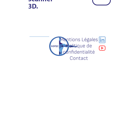
3D.
Mentions Légales
Politique de
confidentialité
Contact