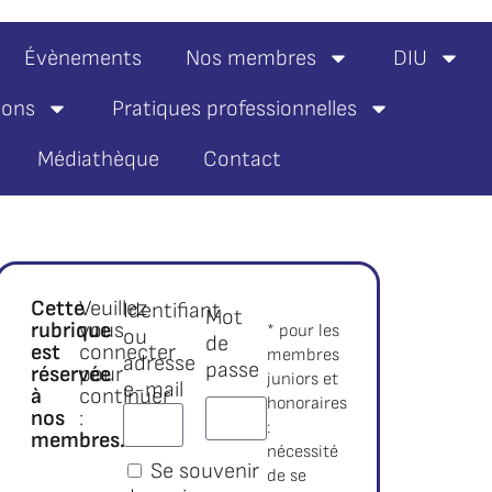
Évènements
Nos membres
DIU
ions
Pratiques professionnelles
Médiathèque
Contact
Cette
Veuillez
Identifiant
Mot
rubrique
vous
* pour les
ou
de
est
connecter
membres
adresse
passe
réservée
pour
juniors et
e-mail
à
continuer
honoraires
nos
:
:
membres.*
nécessité
Se souvenir
de se