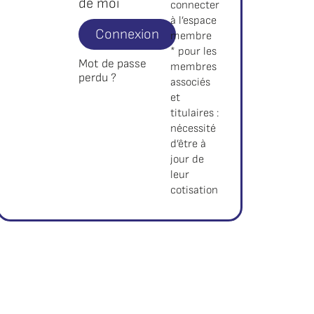
de moi
connecter
à l’espace
Connexion
membre
* pour les
Mot de passe
membres
perdu ?
associés
et
titulaires :
nécessité
d’être à
jour de
leur
cotisation