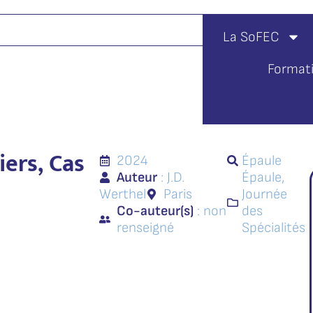
La SoFEC
Format
iers, Cas
2024
Épaule
Auteur
: J.D.
Épaule
,
Werthel
Paris
Journée
Co-auteur(s)
: non
des
renseigné
Spécialités