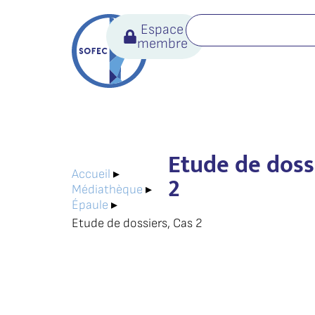
Espace
membre
Etude de doss
Accueil
▸
2
Médiathèque
▸
Épaule
▸
Etude de dossiers, Cas 2