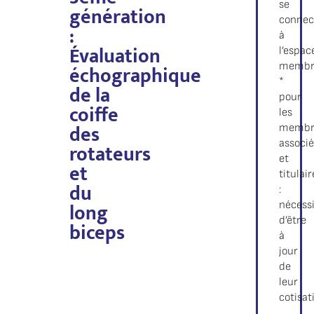
se
génération
connec
:
à
Évaluation
l’espac
échographique
membr
*
de la
pour
coiffe
les
des
membr
associé
rotateurs
et
et
titulair
du
:
long
nécess
d’être
biceps
à
jour
de
leur
cotisat