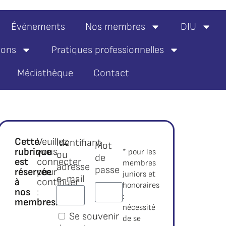
Évènements
Nos membres
DIU
ions
Pratiques professionnelles
Médiathèque
Contact
Cette
Veuillez
Identifiant
Mot
rubrique
vous
* pour les
ou
de
est
connecter
membres
adresse
passe
réservée
pour
juniors et
e-mail
à
continuer
honoraires
nos
:
:
membres.*
nécessité
Se souvenir
de se