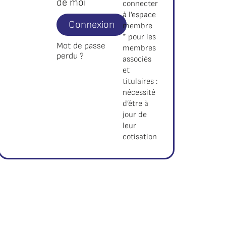
de moi
connecter
à l’espace
Connexion
membre
* pour les
Mot de passe
membres
perdu ?
associés
et
titulaires :
nécessité
d’être à
jour de
leur
cotisation