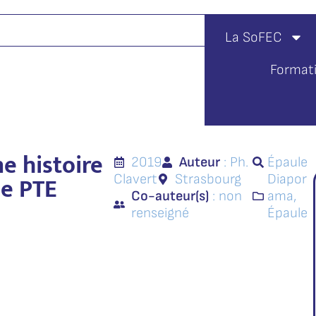
La SoFEC
Format
e histoire
2019
Auteur
: Ph.
Épaule
de PTE
Clavert
Strasbourg
Diapor
Co-auteur(s)
: non
ama
,
renseigné
Épaule