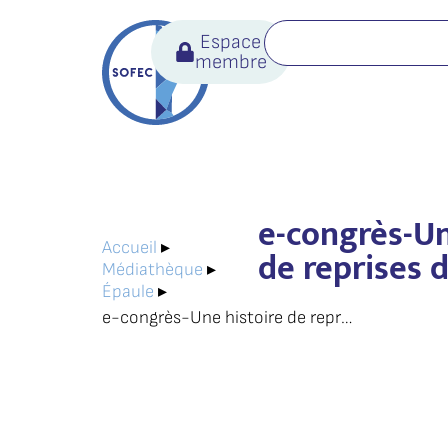
Espace
membre
e-congrès-Un
Accueil
▸
de reprises 
Médiathèque
▸
Épaule
▸
e-congrès-Une histoire de reprises de PTE