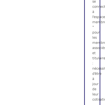
se
connec
à
l’espace
membr
*
pour
les
membr
associé
et
titulair
:
nécessi
d’être
à
jour
de
leur
cotisat