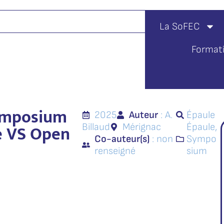
La SoFEC
Format
ymposium
2025
Auteur
: A.
Épaule
e VS Open
Billaud
Mérignac
Épaule
,
Co-auteur(s)
: non
Sympo
renseigné
sium