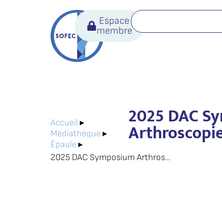
Espace
membre
2025 DAC S
Accueil
▸
Arthroscopi
Médiathèque
▸
Épaule
▸
2025 DAC Symposium Arthroscopie VS Open