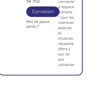
de moi
connecter
à l’espace
Connexion
membre
* pour les
Mot de passe
membres
perdu ?
associés
et
titulaires :
nécessité
d’être à
jour de
leur
cotisation