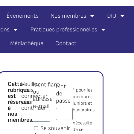
Évènements
Nos membres
DIU
ions
Pratiques professionnelles
Médiathèque
Contact
Cette
Veuillez
Identifiant
Mot
rubrique
vous
* pour les
ou
de
est
connecter
membres
adresse
passe
réservée
pour
juniors et
e-mail
à
continuer
honoraires
nos
:
:
membres.*
nécessité
Se souvenir
de se