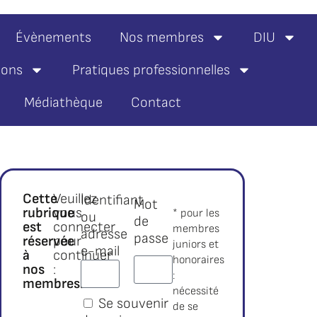
Évènements
Nos membres
DIU
ions
Pratiques professionnelles
Médiathèque
Contact
Cette
Veuillez
Identifiant
Mot
rubrique
vous
* pour les
ou
de
est
connecter
membres
adresse
passe
réservée
pour
juniors et
e-mail
à
continuer
honoraires
nos
:
:
membres.*
nécessité
Se souvenir
de se