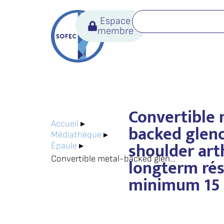
Espace
membre
Convertible 
Accueil
▸
backed gleno
Médiathèque
▸
shoulder art
Épaule
▸
Convertible metal-backed glenoid in total shoulder arthroplasty : longterm résults at minimum 15 years.
longterm rés
minimum 15 