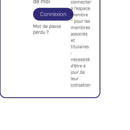
de moi
connecter
à l’espace
Connexion
membre
* pour les
Mot de passe
membres
perdu ?
associés
et
titulaires
:
nécessité
d’être à
jour de
leur
cotisation