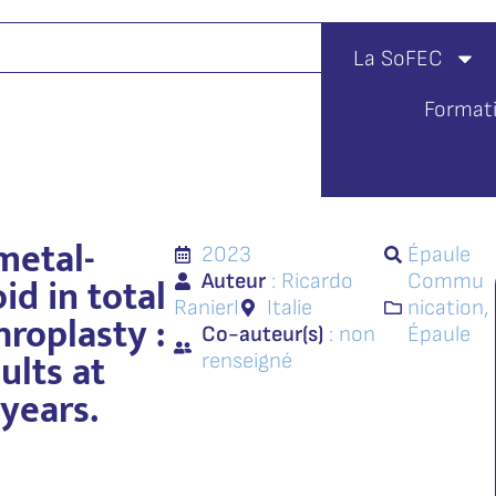
La SoFEC
Format
metal-
2023
Épaule
id in total
Auteur
: Ricardo
Commu
RanierI
Italie
nication
,
hroplasty :
Co-auteur(s)
: non
Épaule
ults at
renseigné
years.