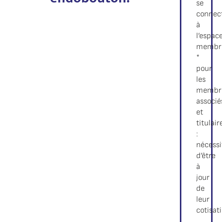
se
connec
à
l’espac
membr
*
pour
les
membr
associé
et
titulair
:
nécessi
d’être
à
jour
de
leur
cotisat