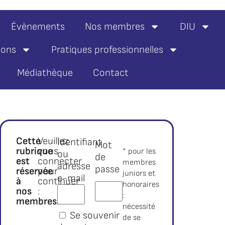
Évènements
Nos membres
DIU
ions
Pratiques professionnelles
Médiathèque
Contact
Cette
Veuillez
Identifiant
Mot
rubrique
vous
* pour les
ou
de
est
connecter
membres
adresse
passe
réservée
pour
juniors et
e-mail
à
continuer
honoraires
nos
:
:
membres.*
nécessité
Se souvenir
de se