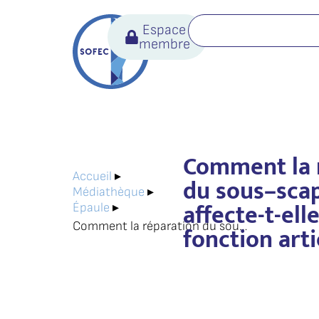
Espace
membre
Comment la 
Accueil
▸
du sous–scap
Médiathèque
▸
affecte-t-elle
Épaule
▸
Comment la réparation du sous–scapulaire affecte-t-elle la fonction articulaire ?
fonction arti