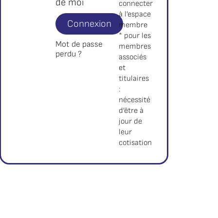
de moi
connecter
à l’espace
Connexion
membre
* pour les
Mot de passe
membres
perdu ?
associés
et
titulaires
:
nécessité
d’être à
jour de
leur
cotisation