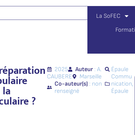
La SoFEC
Format
réparation
2025
Auteur
: A.
Épaule
ulaire
CAUBERE
Marseille
Commu
Co-auteur(s)
: non
nication
,
 la
renseigné
Épaule
culaire ?