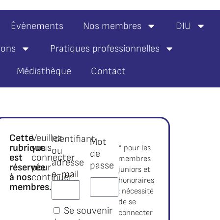
Évènements
Nos membres
DIU
ions
Pratiques professionnelles
Médiathèque
Contact
Cette
Veuillez
Identifiant
Mot
rubrique
vous
* pour les
ou
de
est
connecter
membres
adresse
passe
réservée
pour
juniors et
e-mail
à nos
continuer
honoraires
membres.*
:
: nécessité
de se
Se souvenir
connecter