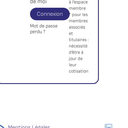
de moi
à l’espace
membre
Connexion
* pour les
membres
Mot de passe
associés
perdu ?
et
titulaires :
nécessité
d’être à
jour de
leur
cotisation
Mentions Légales