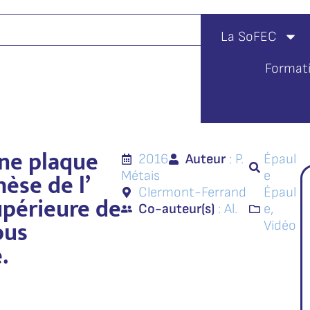
La SoFEC
Format
une plaque
2016
Auteur
: P.
Épaul
èse de l’
Métais
e
Clermont-Ferrand
Épaul
upérieure de
Co-auteur(s)
: Al.
e
,
ous
Vidéo
.