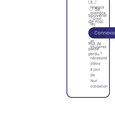
à
l’espace
Se
membre
souvenir
* pour
de moi
les
membres
Connexi
associés
et
Mot de
titulaires
passe
:
perdu ?
nécessité
d’être
à jour
de
leur
cotisation