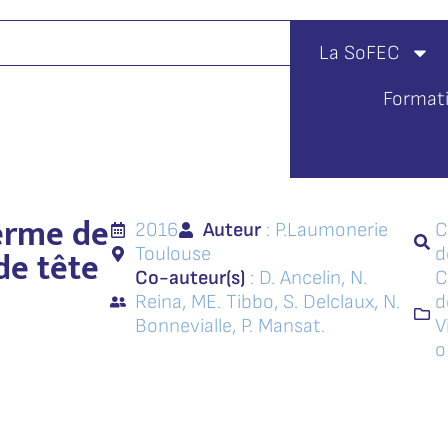
La SoFEC
Format
terme de
2016
Auteur
: P.
Laumonerie
C
de tête
Toulouse
d
Co-auteur(s)
: D. Ancelin, N.
C
Reina, ME. Tibbo, S. Delclaux, N.
d
Bonnevialle, P. Mansat.
V
o