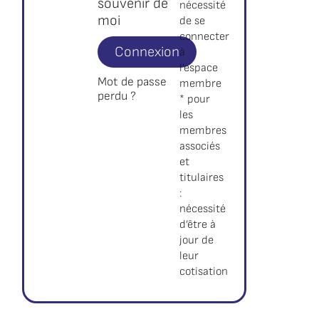
souvenir de
nécessité
moi
de se
connecter
Connexion
à
l’espace
Mot de passe
membre
perdu ?
* pour
les
membres
associés
et
titulaires
:
nécessité
d’être à
jour de
leur
cotisation