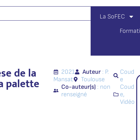
La SoFEC
Format
se de la
2021
Auteur
: P.
Coud
a palette
Mansat
Toulouse
e
Co-auteur(s)
: non
Coud
renseigné
e
,
Vidéo