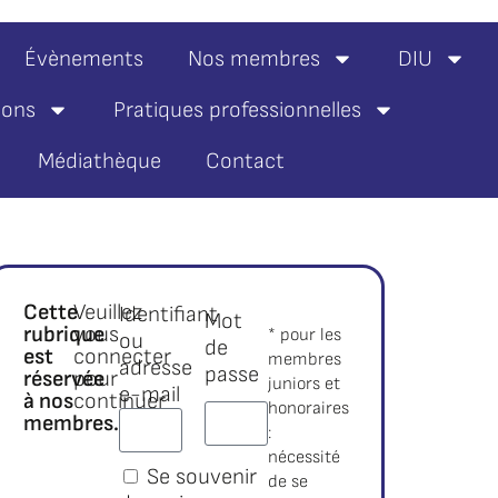
Évènements
Nos membres
DIU
ions
Pratiques professionnelles
Médiathèque
Contact
Cette
Veuillez
Identifiant
Mot
rubrique
vous
* pour les
ou
de
est
connecter
membres
adresse
passe
réservée
pour
juniors et
e-mail
à nos
continuer
honoraires
membres.*
:
:
nécessité
Se souvenir
de se