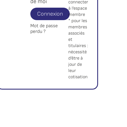
de moi
connecter
à l’espace
Connexion
membre
* pour les
Mot de passe
membres
perdu ?
associés
et
titulaires :
nécessité
d’être à
jour de
leur
cotisation