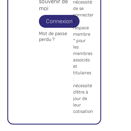
souvenir de
nécessité
moi
de se
connecter
Connexion
à
l’espace
Mot de passe
membre
perdu ?
* pour
les
membres
associés
et
titulaires
:
nécessité
d’être à
jour de
leur
cotisation