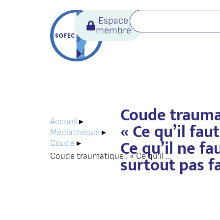
Espace
membre
Coude trauma
Accueil
▸
« Ce qu’il faut
Médiathèque
▸
Ce qu’il ne fa
Coude
▸
Coude traumatique : « Ce qu’il faut faire – Ce qu’il ne faut surtout pas faire »
surtout pas fa