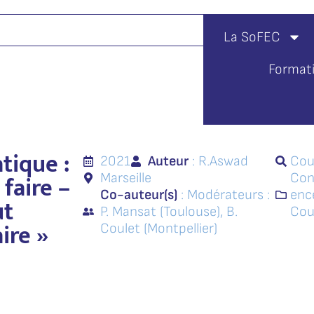
La SoFEC
Format
tique :
2021
Auteur
: R.
Aswad
Cou
 faire –
Marseille
Con
Co-auteur(s)
: Modérateurs :
enc
ut
P. Mansat (Toulouse), B.
Cou
ire »
Coulet (Montpellier)