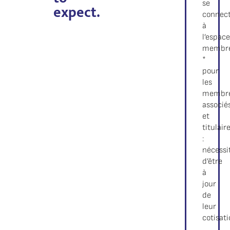
se
expect.
connec
à
l’espac
membr
*
pour
les
membr
associé
et
titulair
:
nécessi
d’être
à
jour
de
leur
cotisat