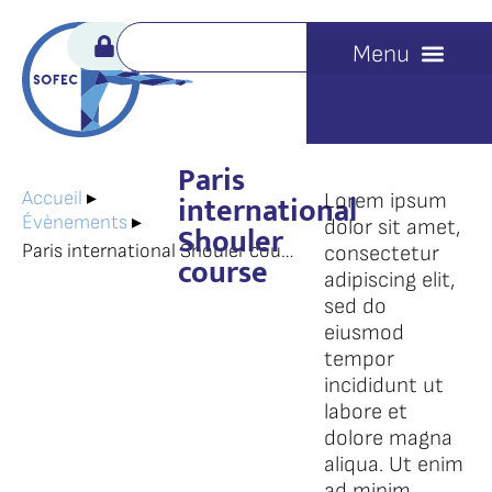
Paris
international
Accueil
▸
Lorem ipsum
Évènements
▸
dolor sit amet,
Shouler
Paris international Shouler course
consectetur
course
adipiscing elit,
sed do
eiusmod
tempor
incididunt ut
labore et
dolore magna
aliqua. Ut enim
ad minim