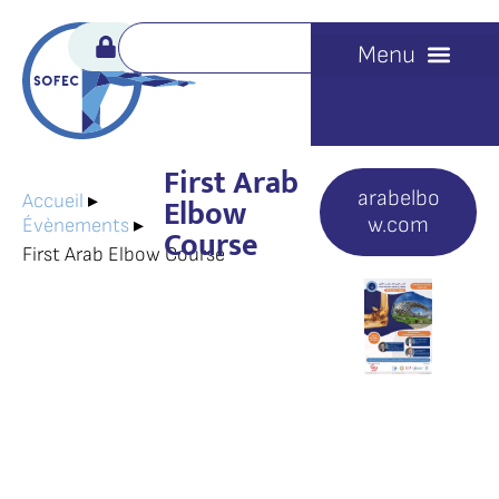
First Arab
arabelbo
Elbow
Accueil
▸
w.com
Évènements
▸
Course
First Arab Elbow Course