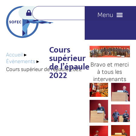
Cours
supérieur
Accueil
▸
Évènements
▸
de l’épaule
Bravo et merci
Cours supérieur de l’épaule 2022
à tous les
2022
intervenants