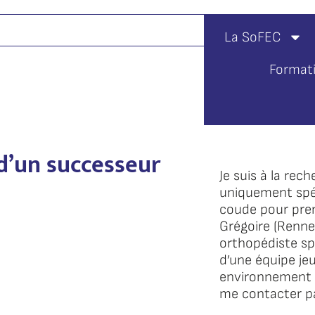
La SoFEC
Format
d’un successeur
Je suis à la rec
uniquement spéci
coude pour pre
Grégoire (Rennes
orthopédiste spéc
d’une équipe je
environnement d
me contacter p