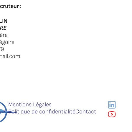
cruteur :
LIN
RE
ière
égoire
79
mail.com
Mentions Légales
Politique de confidentialité
Contact