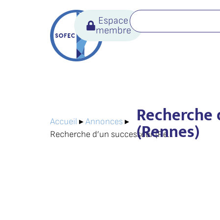
Espace
membre
Recherche 
Accueil
▸
Annonces
▸
(Rennes)
Recherche d’un successeur (Rennes)