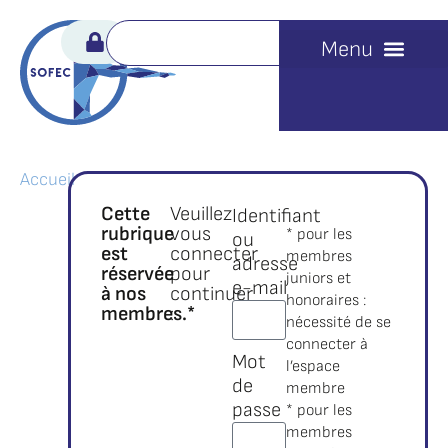
Accueil
Cette
Veuillez
Identifiant
rubrique
vous
* pour les
ou
est
connecter
membres
adresse
réservée
pour
juniors et
e-mail
à nos
continuer
honoraires :
membres.*
:
nécessité de se
connecter à
Mot
l’espace
de
membre
passe
* pour les
membres