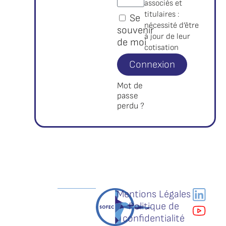
associés et
titulaires :
Se
nécessité d’être
souvenir
à jour de leur
de moi
cotisation
Connexion
Mot de
passe
perdu ?
Mentions Légales
Politique de
confidentialité