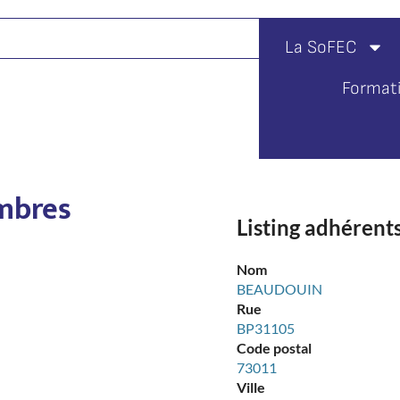
La SoFEC
Format
mbres
Listing adhéren
Nom
BEAUDOUIN
Rue
BP31105
Code postal
73011
Ville