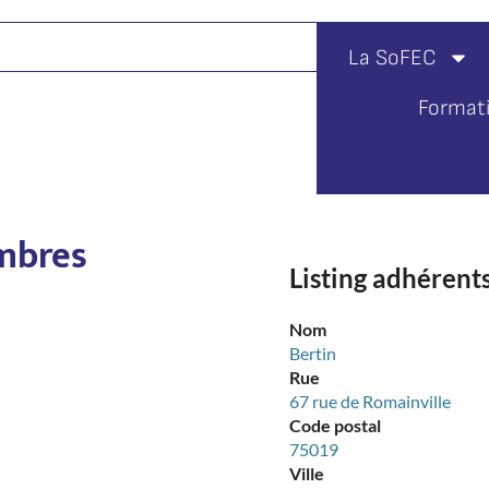
La SoFEC
Format
mbres
Listing adhérents
Nom
Bertin
Rue
67 rue de Romainville
Code postal
75019
Ville