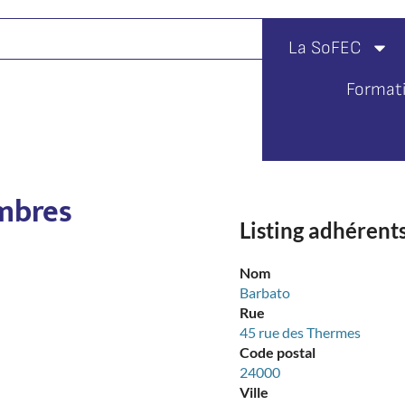
La SoFEC
Format
mbres
Listing adhérent
Nom
Barbato
Rue
45 rue des Thermes
Code postal
24000
Ville